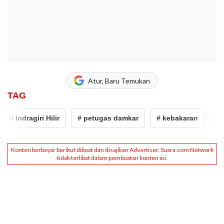
Atur, Baru Temukan
TAG
 Indragiri Hilir
# petugas damkar
# kebakaran
# Bup