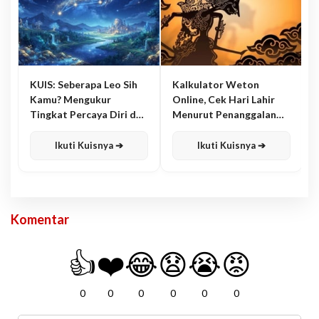
KUIS: Seberapa Leo Sih
Kalkulator Weton
Kamu? Mengukur
Online, Cek Hari Lahir
Tingkat Percaya Diri dan
Menurut Penanggalan
Karisma
Jawa
Ikuti Kuisnya ➔
Ikuti Kuisnya ➔
Komentar
👍
❤️
😂
😧
😭
😡
0
0
0
0
0
0