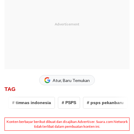
Atur, Baru Temukan
TAG
# timnas indonesia
# PSPS
# psps pekanbaru
# B