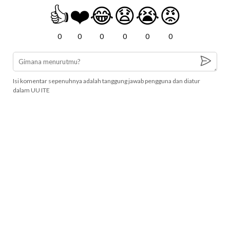
👍
❤️
😂
😧
😭
😡
0
0
0
0
0
0
Isi komentar sepenuhnya adalah tanggung jawab pengguna dan diatur
dalam UU ITE