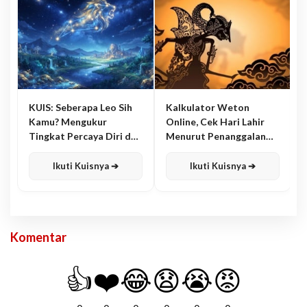
KUIS: Seberapa Leo Sih
Kalkulator Weton
Kamu? Mengukur
Online, Cek Hari Lahir
Tingkat Percaya Diri dan
Menurut Penanggalan
Karisma
Jawa
Ikuti Kuisnya ➔
Ikuti Kuisnya ➔
Komentar
👍
❤️
😂
😧
😭
😡