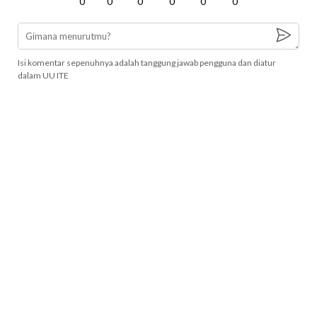
0
0
0
0
0
0
Isi komentar sepenuhnya adalah tanggung jawab pengguna dan diatur
dalam UU ITE