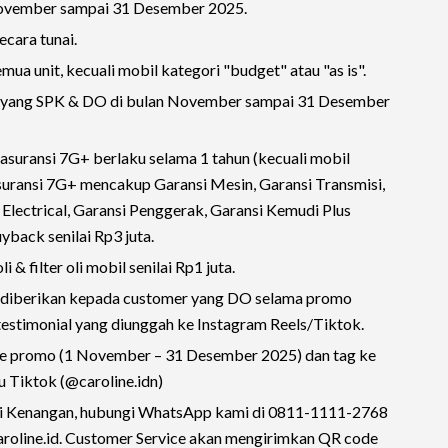
November sampai 31 Desember 2025.
cara tunai.
emua unit, kecuali mobil kategori "budget" atau "as is".
r yang SPK & DO di bulan November sampai 31 Desember
suransi 7G+ berlaku selama 1 tahun (kecuali mobil
Asuransi 7G+ mencakup Garansi Mesin, Garansi Transmisi,
 Electrical, Garansi Penggerak, Garansi Kemudi Plus
yback senilai Rp3 juta.
& filter oli mobil senilai Rp1 juta.
diberikan kepada customer yang DO selama promo
estimonial yang diunggah ke Instagram Reels/Tiktok.
de promo (1 November – 31 Desember 2025) dan tag ke
u Tiktok (@caroline.idn)
i Kenangan, hubungi WhatsApp kami di 0811-1111-2768
roline.id. Customer Service akan mengirimkan QR code