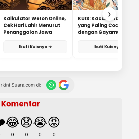
❯
Kalkulator Weton Online,
KUIS: Kacamata Apa
Cek Hari Lahir Menurut
yang Paling Cocok
Penanggalan Jawa
dengan Gayamu?
Ikuti Kuisnya ➔
Ikuti Kuisnya ➔
terkini Suara.com di:
Komentar
️
😂
😧
😭
😡
0
0
0
0
0