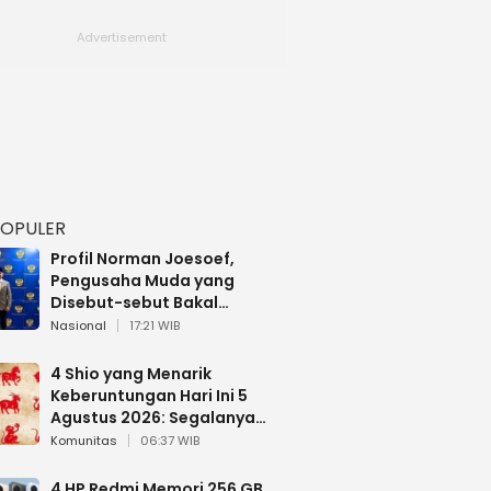
POPULER
Profil Norman Joesoef,
Pengusaha Muda yang
Disebut-sebut Bakal
Dilantik Jadi Wamenhan RI
Nasional
17:21 WIB
4 Shio yang Menarik
Keberuntungan Hari Ini 5
Agustus 2026: Segalanya
Berjalan Lancar
Komunitas
06:37 WIB
4 HP Redmi Memori 256 GB