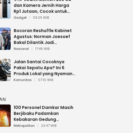
dan Kamera Jernih Harga
Rp1 Jutaan, Cocok untuk
Multitasking
Gadget
09:29 WIB
Bocoran Reshuffle Kabinet
Agustus: Norman Joesoef
Bakal Dilantik Jadi
Wamenhan RI
Nasional
17:49 WIB
Jalan Santai Cocoknya
Pakai Sepatu Apa? Ini 6
Produk Lokal yang Nyaman
Buat 17 Agustusan
Komunitas
07:10 WIB
HAN
100 Personel Damkar Masih
Berjibaku Padamkan
Kebakaran Gedung
Bapenda DKI
Metropolitan
23:47 WIB