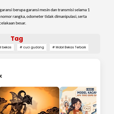
7 garansi berupa garansi mesin dan transmisi selama 1
 nomor rangka, odometer tidak dimanipulasi, serta
celakaan besar.
Tag
il bekas
# cuci gudang
# Mobil Bekas Terbaik
k