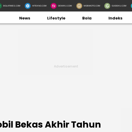
BOLATIMES.COM
HITEKNO.COM
DEWIKU.COM
MOBIMOTO.COM
GUIDEKU.COM
News
Lifestyle
Bola
Indeks
bil Bekas Akhir Tahun