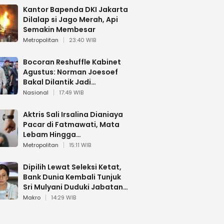
Kantor Bapenda DKI Jakarta
Dilalap si Jago Merah, Api
Semakin Membesar
Metropolitan
23:40 WIB
Bocoran Reshuffle Kabinet
Agustus: Norman Joesoef
Bakal Dilantik Jadi
Wamenhan RI
Nasional
17:49 WIB
Aktris Sali Irsalina Dianiaya
Pacar di Fatmawati, Mata
Lebam Hingga
Diselamatkan Polantas
Metropolitan
15:11 WIB
Dipilih Lewat Seleksi Ketat,
Bank Dunia Kembali Tunjuk
Sri Mulyani Duduki Jabatan
Strategis
Makro
14:29 WIB