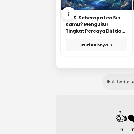
❮
KUIS: Seberapa Leo Sih
Kamu? Mengukur
Tingkat Percaya Diri dan
Karisma
Ikuti Kuisnya ➔
Ikuti berita 
👍
❤
0