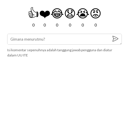
👍
❤️
😂
😧
😭
😡
0
0
0
0
0
0
Isi komentar sepenuhnya adalah tanggung jawab pengguna dan diatur
dalam UU ITE