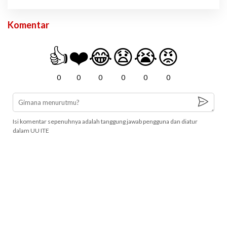
Komentar
👍
❤️
😂
😧
😭
😡
0
0
0
0
0
0
Isi komentar sepenuhnya adalah tanggung jawab pengguna dan diatur
dalam UU ITE