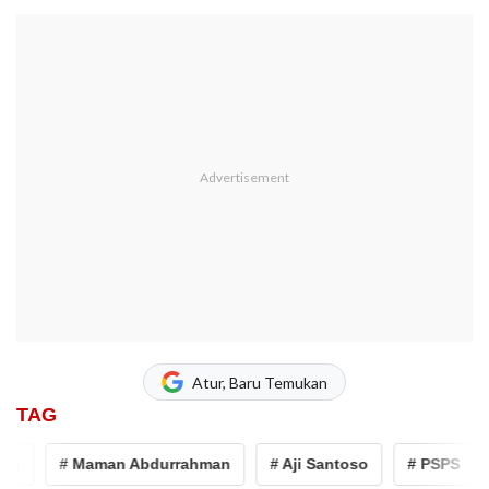
Atur, Baru Temukan
TAG
h
# Maman Abdurrahman
# Aji Santoso
# PSPS