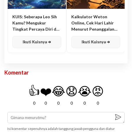
KUIS: Seberapa Leo Sih
Kalkulator Weton
Kamu? Mengukur
Online, Cek Hari Lahir
Tingkat Percaya Diri dan
Menurut Penanggalan
Karisma
Jawa
Ikuti Kuisnya ➔
Ikuti Kuisnya ➔
Komentar
👍
❤️
😂
😧
😭
😡
0
0
0
0
0
0
Isi komentar sepenuhnya adalah tanggung jawab pengguna dan diatur