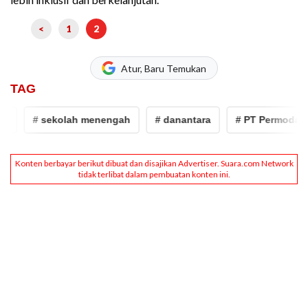
<
1
2
Atur, Baru Temukan
TAG
# sekolah menengah
# danantara
# PT Permodalan 