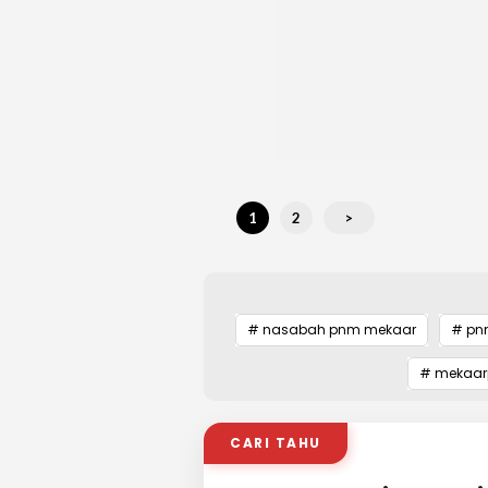
1
2
>
# nasabah pnm mekaar
# p
# mekaar
CARI TAHU