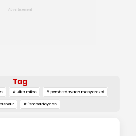
Tag
nm
# ultra mikro
# pemberdayaan masyarakat
preneur
# Pemberdayaan