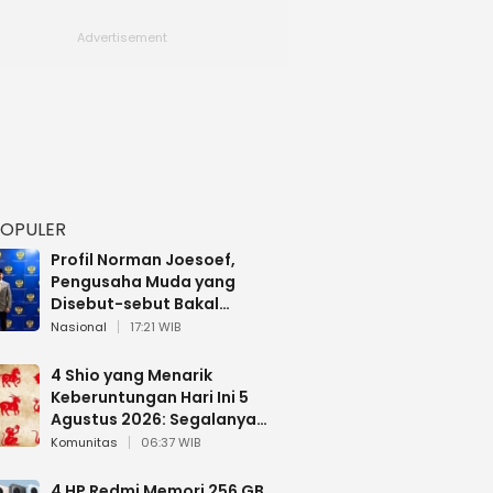
POPULER
Profil Norman Joesoef,
Pengusaha Muda yang
Disebut-sebut Bakal
Dilantik Jadi Wamenhan RI
Nasional
17:21 WIB
4 Shio yang Menarik
Keberuntungan Hari Ini 5
Agustus 2026: Segalanya
Berjalan Lancar
Komunitas
06:37 WIB
4 HP Redmi Memori 256 GB