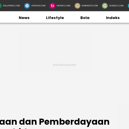
BOLATIMES.COM
HITEKNO.COM
DEWIKU.COM
MOBIMOTO.COM
GUIDEKU.COM
News
Lifestyle
Bola
Indeks
ayaan dan Pemberdayaan