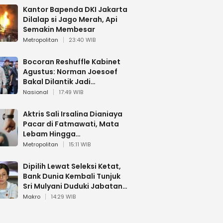
Kantor Bapenda DKI Jakarta
Dilalap si Jago Merah, Api
Semakin Membesar
Metropolitan
23:40 WIB
Bocoran Reshuffle Kabinet
Agustus: Norman Joesoef
Bakal Dilantik Jadi
Wamenhan RI
Nasional
17:49 WIB
Aktris Sali Irsalina Dianiaya
Pacar di Fatmawati, Mata
Lebam Hingga
Diselamatkan Polantas
Metropolitan
15:11 WIB
Dipilih Lewat Seleksi Ketat,
Bank Dunia Kembali Tunjuk
Sri Mulyani Duduki Jabatan
Strategis
Makro
14:29 WIB