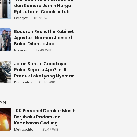
dan Kamera Jernih Harga
Rp1 Jutaan, Cocok untuk
Multitasking
Gadget
09:29 WIB
Bocoran Reshuffle Kabinet
Agustus: Norman Joesoef
Bakal Dilantik Jadi
Wamenhan RI
Nasional
17:49 WIB
Jalan Santai Cocoknya
Pakai Sepatu Apa? Ini 6
Produk Lokal yang Nyaman
Buat 17 Agustusan
Komunitas
07:10 WIB
HAN
100 Personel Damkar Masih
Berjibaku Padamkan
Kebakaran Gedung
Bapenda DKI
Metropolitan
23:47 WIB