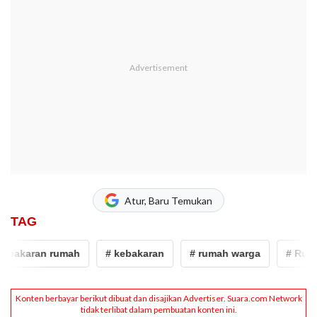
Atur, Baru Temukan
TAG
akaran rumah
# kebakaran
# rumah warga
# Rumah 