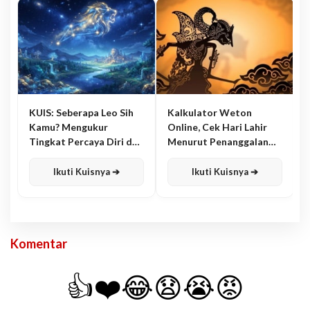
KUIS: Seberapa Leo Sih
Kalkulator Weton
Kamu? Mengukur
Online, Cek Hari Lahir
Tingkat Percaya Diri dan
Menurut Penanggalan
Karisma
Jawa
Ikuti Kuisnya ➔
Ikuti Kuisnya ➔
Komentar
👍
❤️
😂
😧
😭
😡