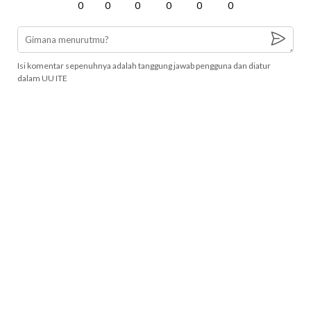
0
0
0
0
0
0
Isi komentar sepenuhnya adalah tanggung jawab pengguna dan diatur
dalam UU ITE