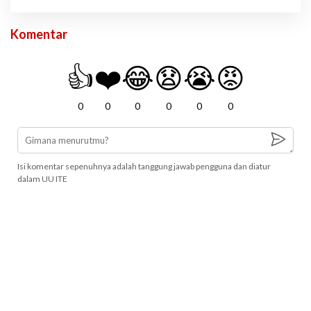
Komentar
👍
❤️
😂
😧
😭
😡
0
0
0
0
0
0
Isi komentar sepenuhnya adalah tanggung jawab pengguna dan diatur
dalam UU ITE