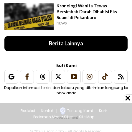
Kronologi Wanita Tewas
Bersimbah Darah Dihabisi Eks
Suami di Pekanbaru
NEWS
Berita Lainnya
Ikuti Kami
Dapatkan informasi terkini dan terbaru yang dikirimkan langsung ke
Inbox anda
Redaksi
Kontak
Tentang Kami
Karir
Pedoman Media Siber
Site Map
© 2026 suara.com - All Rights Reserved.