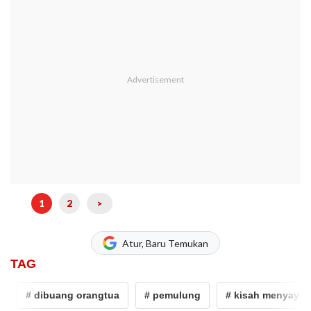
1
2
>
Atur, Baru Temukan
TAG
# dibuang orangtua
# pemulung
# kisah menyayat hat