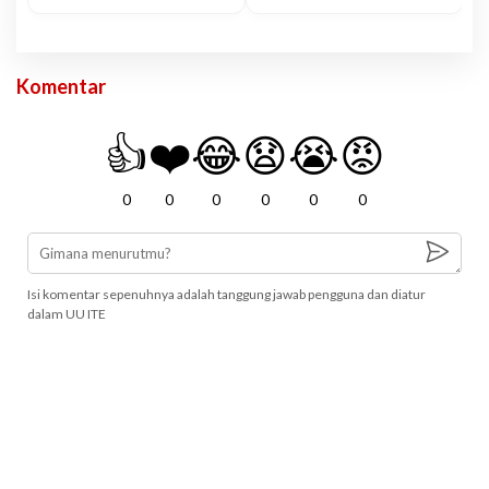
Komentar
👍
❤️
😂
😧
😭
😡
0
0
0
0
0
0
Isi komentar sepenuhnya adalah tanggung jawab pengguna dan diatur
dalam UU ITE