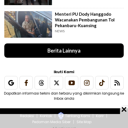
Menteri PU Dody Hanggodo
Wacanakan Pembangunan Tol
Pekanbaru-Kuansing
NEWS
Berita Lainnya
Ikuti Kami
Dapatkan informasi terkini dan terbaru yang dikirimkan langsung ke
Inbox anda
Redaksi
Kontak
Tentang Kami
Karir
Pedoman Media Siber
Site Map