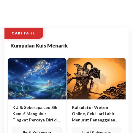
CARI TAHU
Kumpulan Kuis Menarik
KUIS: Seberapa Leo Sih
Kalkulator Weton
Kamu? Mengukur
Online, Cek Hari Lahir
Tingkat Percaya Diri dan
Menurut Penanggalan
Karisma
Jawa
Ikuti Kuisnya ➔
Ikuti Kuisnya ➔