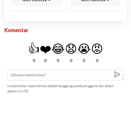
Komentar
👍
❤️
😂
😧
😭
😡
0
0
0
0
0
0
Isi komentar sepenuhnya adalah tanggung jawab pengguna dan diatur
dalam UU ITE