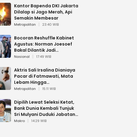
Kantor Bapenda DKI Jakarta
Dilalap si Jago Merah, Api
Semakin Membesar
Metropolitan
23:40 WIB
Bocoran Reshuffle Kabinet
Agustus: Norman Joesoef
Bakal Dilantik Jadi
Wamenhan RI
Nasional
17:49 WIB
Aktris Sali Irsalina Dianiaya
Pacar di Fatmawati, Mata
Lebam Hingga
Diselamatkan Polantas
Metropolitan
15:11 WIB
Dipilih Lewat Seleksi Ketat,
Bank Dunia Kembali Tunjuk
Sri Mulyani Duduki Jabatan
Strategis
Makro
14:29 WIB