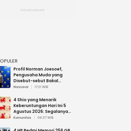
POPULER
Profil Norman Joesoef,
Pengusaha Muda yang
Disebut-sebut Bakal
Dilantik Jadi Wamenhan RI
Nasional
17:21 WIB
4 Shio yang Menarik
Keberuntungan Hari Ini 5
Agustus 2026: Segalanya
Berjalan Lancar
Komunitas
06:37 WIB
4 HP Redmi Memori 256 GB