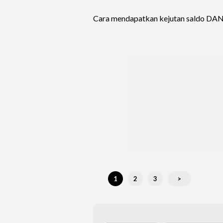
Cara mendapatkan kejutan saldo DAN
1
2
3
>