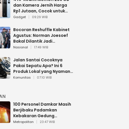
dan Kamera Jernih Harga
Rp1 Jutaan, Cocok untuk
Multitasking
Gadget
09:29 WIB
Bocoran Reshuffle Kabinet
Agustus: Norman Joesoef
Bakal Dilantik Jadi
Wamenhan RI
Nasional
17:49 WIB
Jalan Santai Cocoknya
Pakai Sepatu Apa? Ini 6
Produk Lokal yang Nyaman
Buat 17 Agustusan
Komunitas
07:10 WIB
HAN
100 Personel Damkar Masih
Berjibaku Padamkan
Kebakaran Gedung
Bapenda DKI
Metropolitan
23:47 WIB