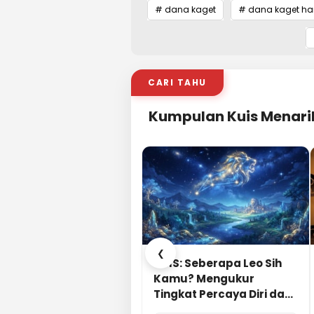
# dana kaget
# dana kaget hari
CARI TAHU
Kumpulan Kuis Menari
❮
KUIS: Seberapa Leo Sih
Kamu? Mengukur
Tingkat Percaya Diri dan
Karisma