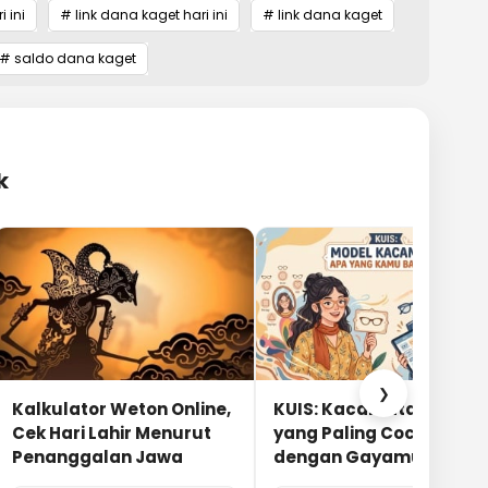
 ini
# link dana kaget hari ini
# link dana kaget
# saldo dana kaget
k
❯
Kalkulator Weton Online,
KUIS: Kacamata Apa
Cek Hari Lahir Menurut
yang Paling Cocok
Penanggalan Jawa
dengan Gayamu?