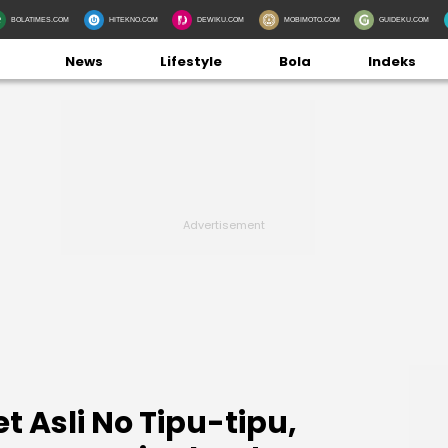
BOLATIMES.COM
HITEKNO.COM
DEWIKU.COM
MOBIMOTO.COM
GUIDEKU.COM
News
Lifestyle
Bola
Indeks
t Asli No Tipu-tipu,