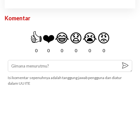
Komentar
👍
❤️
😂
😧
😭
😡
0
0
0
0
0
0
Isi komentar sepenuhnya adalah tanggung jawab pengguna dan diatur
dalam UU ITE