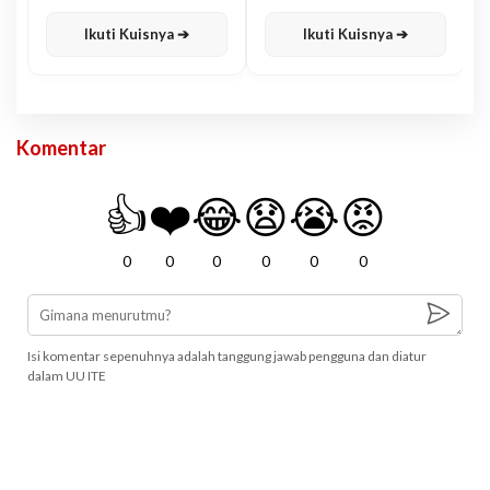
Karisma
Jawa
Ikuti Kuisnya ➔
Ikuti Kuisnya ➔
Komentar
👍
❤️
😂
😧
😭
😡
0
0
0
0
0
0
Isi komentar sepenuhnya adalah tanggung jawab pengguna dan diatur
dalam UU ITE