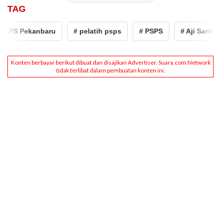
TAG
SPS Pekanbaru
# pelatih psps
# PSPS
# Aji Santoso