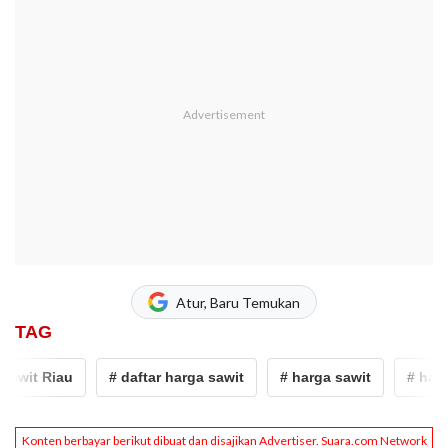
Atur, Baru Temukan
TAG
wit Riau
# daftar harga sawit
# harga sawit
# harga 