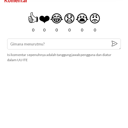
Komentar
👍
❤️
😂
😧
😭
😡
0
0
0
0
0
0
Isi komentar sepenuhnya adalah tanggung jawab pengguna dan diatur
dalam UU ITE