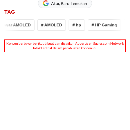
Atur, Baru Temukan
TAG
layar AMOLED
# AMOLED
# hp
# HP Gaming
# H