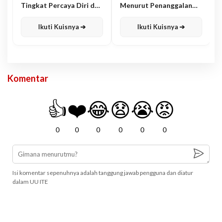
Tingkat Percaya Diri dan
Menurut Penanggalan
Karisma
Jawa
Ikuti Kuisnya ➔
Ikuti Kuisnya ➔
Komentar
👍
❤️
😂
😧
😭
😡
0
0
0
0
0
0
Isi komentar sepenuhnya adalah tanggung jawab pengguna dan diatur
dalam UU ITE