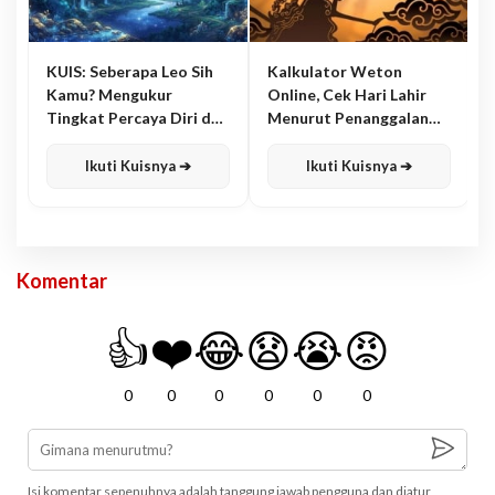
KUIS: Seberapa Leo Sih
Kalkulator Weton
Kamu? Mengukur
Online, Cek Hari Lahir
Tingkat Percaya Diri dan
Menurut Penanggalan
Karisma
Jawa
Ikuti Kuisnya ➔
Ikuti Kuisnya ➔
Komentar
👍
❤️
😂
😧
😭
😡
0
0
0
0
0
0
Isi komentar sepenuhnya adalah tanggung jawab pengguna dan diatur