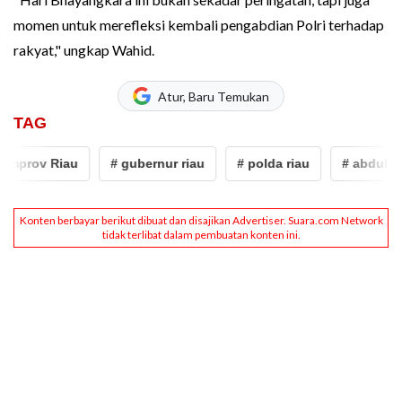
momen untuk merefleksi kembali pengabdian Polri terhadap
rakyat," ungkap Wahid.
Atur, Baru Temukan
TAG
ov Riau
# gubernur riau
# polda riau
# abdul wahid