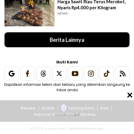
Harga Sawit Riau Terus Meroket,
Nyaris Rp4.000 per Kilogram
NEWS
Berita Lainnya
Ikuti Kami
Dapatkan informasi terkini dan terbaru yang dikirimkan langsung ke
Inbox anda
Redaksi
Kontak
Tentang Kami
Karir
Pedoman Media Siber
Site Map
© 2026 suara.com - All Rights Reserved.