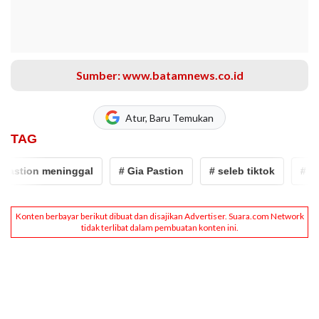
Sumber: www.batamnews.co.id
Atur, Baru Temukan
TAG
astion meninggal
# Gia Pastion
# seleb tiktok
# tikt