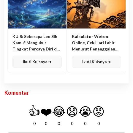
KUIS: Seberapa Leo Sih
Kalkulator Weton
Kamu? Mengukur
Online, Cek Hari Lahir
Tingkat Percaya Diri dan
Menurut Penanggalan
Karisma
Jawa
Ikuti Kuisnya ➔
Ikuti Kuisnya ➔
Komentar
👍
❤️
😂
😧
😭
😡
0
0
0
0
0
0