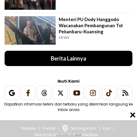
Menteri PU Dody Hanggodo
Wacanakan Pembangunan Tol
Pekanbaru-Kuansing
NEWS
Berita Lainnya
Ikuti Kami
Dapatkan informasi terkini dan terbaru yang dikirimkan langsung ke
Inbox anda
Redaksi
Kontak
Tentang Kami
Karir
Pedoman Media Siber
Site Map