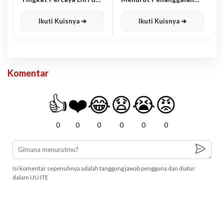
Karisma
Jawa
Ikuti Kuisnya ➔
Ikuti Kuisnya ➔
Komentar
👍
❤️
😂
😧
😭
😡
0
0
0
0
0
0
Isi komentar sepenuhnya adalah tanggung jawab pengguna dan diatur
dalam UU ITE