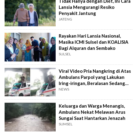
Tidak Hanya dengan Diet, Ini Cara
Lansia Mengurangi Resiko
Penyakit Jantung
JATENG
Rayakan Hari Lansia Nasional,
Masika ICMI Sulsel dan KOALISIA
Bagi Alquran dan Sembako
SULSEL
Viral Video Pria Nangkring di Atas
Ambulans Parpol yang Lakukan
Iring-iringan, Beralasan Sedang
Betulkan Sirine
NEWS
Keluarga dan Warga Menangis,
Ambulans Nekat Melawan Arus
Sungai Saat Hantarkan Jenazah
SUMSEL