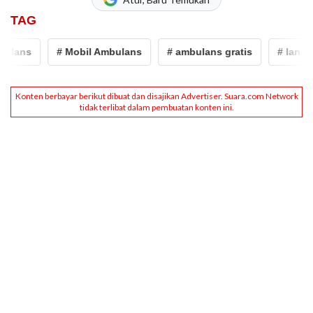
TAG
ans
# Mobil Ambulans
# ambulans gratis
# lansia