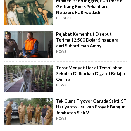
Momen Band Inggris, FUR Pose di
Gerbang Emas Pekanbaru,
Netizen: FUR-wodadi
LIFESTYLE
Pejabat Kemenhut Disebut
Terima 12.500 Dolar Singapura
dari Suhardiman Amby
NEWS
Teror Monyet Liar di Tembilahan,
Sekolah Diliburkan Diganti Belajar
Online
NEWS
Tak Cuma Flyover Garuda Sakti, SF
Hariyanto Usulkan Proyek Bangun
Jembatan Siak V
NEWS